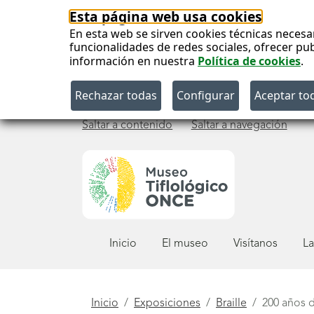
Esta página web usa cookies
En esta web se sirven cookies técnicas necesa
funcionalidades de redes sociales, ofrecer pu
información en nuestra
Política de cookies
.
Saltar a contenido
Saltar a navegación
Menú
Inicio
El museo
Visítanos
La
principal
Está
Inicio
Exposiciones
Braille
200 años d