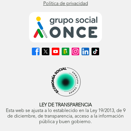
Política de privacidad
Síguenos
Síguenos
Síguenos
Síguenos
Síguenos
Síguenos
Síguenos
en
en
en
en
en
en
en
Facebook
X
Youtube
nuestro
Instagram
LinkedIn
TikTok
(se
(se
(se
Blog
(se
(se
(se
abrirá
abrirá
abrirá
ONCE
abrirá
abrirá
abrirá
en
en
en
(se
en
en
en
ventana
ventana
ventana
abrirá
ventana
ventana
ventana
nueva)
nueva)
nueva)
en
nueva)
nueva)
nueva)
ventana
nueva)
LEY DE TRANSPARENCIA
Esta web se ajusta a lo establecido en la Ley 19/2013, de 9
de diciembre, de transparencia, acceso a la información
pública y buen gobierno.