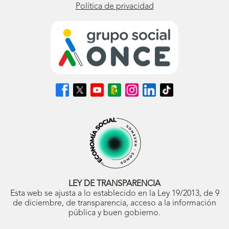
Política de privacidad
Síguenos
Síguenos
Síguenos
Síguenos
Síguenos
Síguenos
Síguenos
en
en
en
en
en
en
en
Facebook
X
Youtube
nuestro
Instagram
LinkedIn
TikTok
(se
(se
(se
Blog
(se
(se
(se
abrirá
abrirá
abrirá
ONCE
abrirá
abrirá
abrirá
en
en
en
(se
en
en
en
ventana
ventana
ventana
abrirá
ventana
ventana
ventana
nueva)
nueva)
nueva)
en
nueva)
nueva)
nueva)
ventana
nueva)
LEY DE TRANSPARENCIA
Esta web se ajusta a lo establecido en la Ley 19/2013, de 9
de diciembre, de transparencia, acceso a la información
pública y buen gobierno.