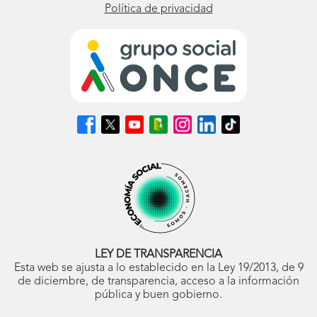
Política de privacidad
Síguenos
Síguenos
Síguenos
Síguenos
Síguenos
Síguenos
Síguenos
en
en
en
en
en
en
en
Facebook
X
Youtube
nuestro
Instagram
LinkedIn
TikTok
(se
(se
(se
Blog
(se
(se
(se
abrirá
abrirá
abrirá
ONCE
abrirá
abrirá
abrirá
en
en
en
(se
en
en
en
ventana
ventana
ventana
abrirá
ventana
ventana
ventana
nueva)
nueva)
nueva)
en
nueva)
nueva)
nueva)
ventana
nueva)
LEY DE TRANSPARENCIA
Esta web se ajusta a lo establecido en la Ley 19/2013, de 9
de diciembre, de transparencia, acceso a la información
pública y buen gobierno.