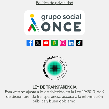
Política de privacidad
Síguenos
Síguenos
Síguenos
Síguenos
Síguenos
Síguenos
Síguenos
en
en
en
en
en
en
en
Facebook
X
Youtube
nuestro
Instagram
LinkedIn
TikTok
(se
(se
(se
Blog
(se
(se
(se
abrirá
abrirá
abrirá
ONCE
abrirá
abrirá
abrirá
en
en
en
(se
en
en
en
ventana
ventana
ventana
abrirá
ventana
ventana
ventana
nueva)
nueva)
nueva)
en
nueva)
nueva)
nueva)
ventana
nueva)
LEY DE TRANSPARENCIA
Esta web se ajusta a lo establecido en la Ley 19/2013, de 9
de diciembre, de transparencia, acceso a la información
pública y buen gobierno.