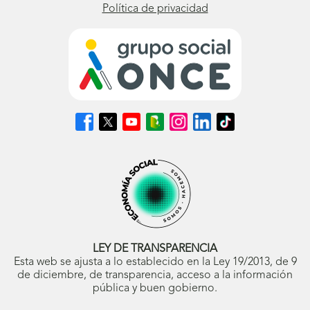
Política de privacidad
Síguenos
Síguenos
Síguenos
Síguenos
Síguenos
Síguenos
Síguenos
en
en
en
en
en
en
en
Facebook
X
Youtube
nuestro
Instagram
LinkedIn
TikTok
(se
(se
(se
Blog
(se
(se
(se
abrirá
abrirá
abrirá
ONCE
abrirá
abrirá
abrirá
en
en
en
(se
en
en
en
ventana
ventana
ventana
abrirá
ventana
ventana
ventana
nueva)
nueva)
nueva)
en
nueva)
nueva)
nueva)
ventana
nueva)
LEY DE TRANSPARENCIA
Esta web se ajusta a lo establecido en la Ley 19/2013, de 9
de diciembre, de transparencia, acceso a la información
pública y buen gobierno.