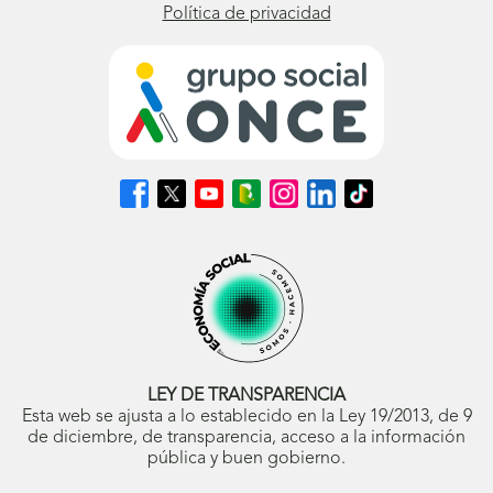
Política de privacidad
Síguenos
Síguenos
Síguenos
Síguenos
Síguenos
Síguenos
Síguenos
en
en
en
en
en
en
en
Facebook
X
Youtube
nuestro
Instagram
LinkedIn
TikTok
(se
(se
(se
Blog
(se
(se
(se
abrirá
abrirá
abrirá
ONCE
abrirá
abrirá
abrirá
en
en
en
(se
en
en
en
ventana
ventana
ventana
abrirá
ventana
ventana
ventana
nueva)
nueva)
nueva)
en
nueva)
nueva)
nueva)
ventana
nueva)
LEY DE TRANSPARENCIA
Esta web se ajusta a lo establecido en la Ley 19/2013, de 9
de diciembre, de transparencia, acceso a la información
pública y buen gobierno.