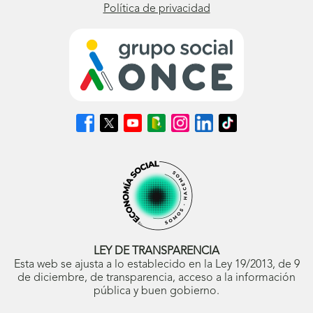
Política de privacidad
Síguenos
Síguenos
Síguenos
Síguenos
Síguenos
Síguenos
Síguenos
en
en
en
en
en
en
en
Facebook
X
Youtube
nuestro
Instagram
LinkedIn
TikTok
(se
(se
(se
Blog
(se
(se
(se
abrirá
abrirá
abrirá
ONCE
abrirá
abrirá
abrirá
en
en
en
(se
en
en
en
ventana
ventana
ventana
abrirá
ventana
ventana
ventana
nueva)
nueva)
nueva)
en
nueva)
nueva)
nueva)
ventana
nueva)
LEY DE TRANSPARENCIA
Esta web se ajusta a lo establecido en la Ley 19/2013, de 9
de diciembre, de transparencia, acceso a la información
pública y buen gobierno.