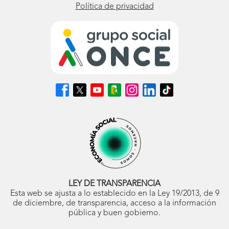
Política de privacidad
Síguenos
Síguenos
Síguenos
Síguenos
Síguenos
Síguenos
Síguenos
en
en
en
en
en
en
en
Facebook
X
Youtube
nuestro
Instagram
LinkedIn
TikTok
(se
(se
(se
Blog
(se
(se
(se
abrirá
abrirá
abrirá
ONCE
abrirá
abrirá
abrirá
en
en
en
(se
en
en
en
ventana
ventana
ventana
abrirá
ventana
ventana
ventana
nueva)
nueva)
nueva)
en
nueva)
nueva)
nueva)
ventana
nueva)
LEY DE TRANSPARENCIA
Esta web se ajusta a lo establecido en la Ley 19/2013, de 9
de diciembre, de transparencia, acceso a la información
pública y buen gobierno.