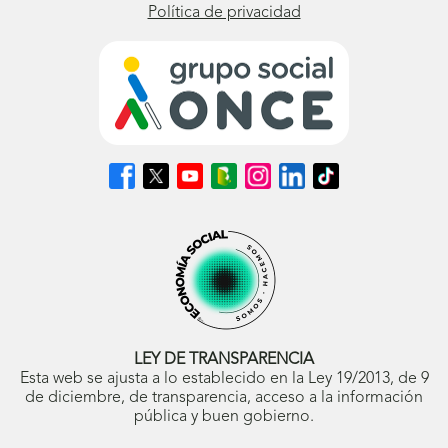
Política de privacidad
Síguenos
Síguenos
Síguenos
Síguenos
Síguenos
Síguenos
Síguenos
en
en
en
en
en
en
en
Facebook
X
Youtube
nuestro
Instagram
LinkedIn
TikTok
(se
(se
(se
Blog
(se
(se
(se
abrirá
abrirá
abrirá
ONCE
abrirá
abrirá
abrirá
en
en
en
(se
en
en
en
ventana
ventana
ventana
abrirá
ventana
ventana
ventana
nueva)
nueva)
nueva)
en
nueva)
nueva)
nueva)
ventana
nueva)
LEY DE TRANSPARENCIA
Esta web se ajusta a lo establecido en la Ley 19/2013, de 9
de diciembre, de transparencia, acceso a la información
pública y buen gobierno.