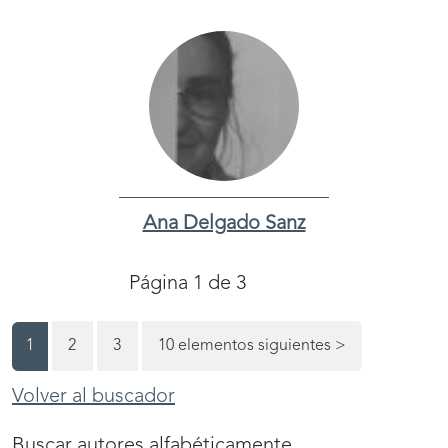
Ana Delgado Sanz
Navegación
Página 1 de 3
de
Página
la
Página
Página
1
2
3
10 elementos siguientes
>
paginación
(actual)
Volver al buscador
Buscar autores alfabéticamente