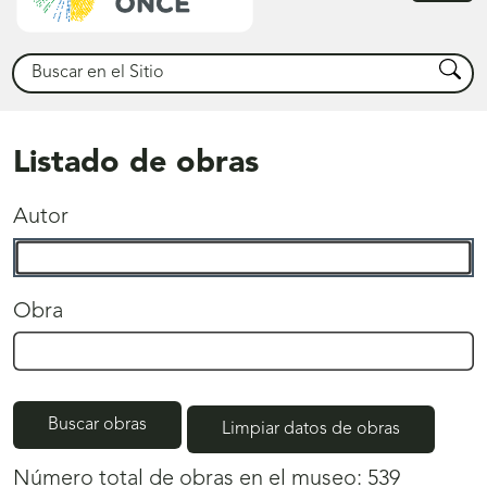
princ
Buscar
Busca
Listado de obras
Autor
Obra
Buscar obras
Limpiar datos de obras
Número total de obras en el museo:
539