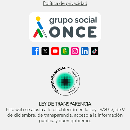
Política de privacidad
Síguenos
Síguenos
Síguenos
Síguenos
Síguenos
Síguenos
Síguenos
en
en
en
en
en
en
en
Facebook
X
Youtube
nuestro
Instagram
LinkedIn
TikTok
(se
(se
(se
Blog
(se
(se
(se
abrirá
abrirá
abrirá
ONCE
abrirá
abrirá
abrirá
en
en
en
(se
en
en
en
ventana
ventana
ventana
abrirá
ventana
ventana
ventana
nueva)
nueva)
nueva)
en
nueva)
nueva)
nueva)
ventana
nueva)
LEY DE TRANSPARENCIA
Esta web se ajusta a lo establecido en la Ley 19/2013, de 9
de diciembre, de transparencia, acceso a la información
pública y buen gobierno.