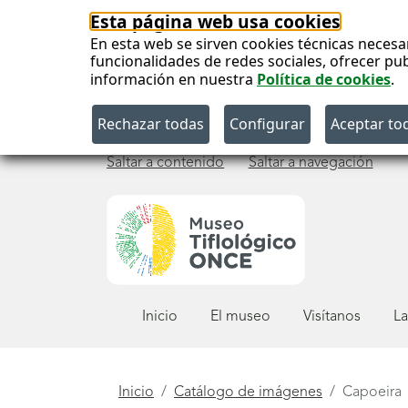
Esta página web usa cookies
En esta web se sirven cookies técnicas necesa
funcionalidades de redes sociales, ofrecer pu
información en nuestra
Política de cookies
.
Saltar a contenido
Saltar a navegación
Menú
Inicio
El museo
Visítanos
La
principal
Está
Inicio
Catálogo de imágenes
Capoeira