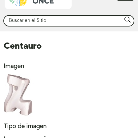
princ
Buscar
Busca
Centauro
Imagen
Tipo de imagen