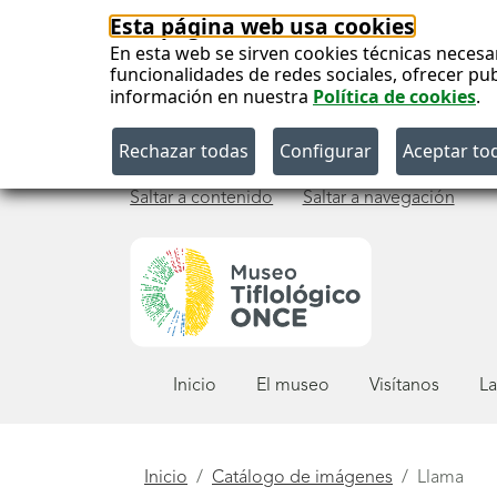
Esta página web usa cookies
En esta web se sirven cookies técnicas necesa
funcionalidades de redes sociales, ofrecer pu
información en nuestra
Política de cookies
.
Saltar a contenido
Saltar a navegación
Menú
Inicio
El museo
Visítanos
La
principal
Está
Inicio
Catálogo de imágenes
Llama