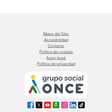
Mapa del Sitio
Accesibilidad
Contacto
Política de cookies
Aviso legal
Política de privacidad
Síguenos
Síguenos
Síguenos
Síguenos
Síguenos
Síguenos
Síguenos
en
en
en
en
en
en
en