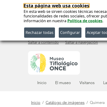
Esta página web usa cookies
En esta web se sirven cookies técnicas necesa
funcionalidades de redes sociales, ofrecer pu
información en nuestra
Política de cookies
.
Saltar a contenido
Saltar a navegación
Menú
Inicio
El museo
Visítanos
La
principal
Está
Inicio
Catálogo de imágenes
Quimera