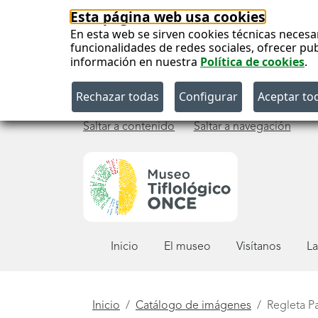
Esta página web usa cookies
En esta web se sirven cookies técnicas necesa
funcionalidades de redes sociales, ofrecer pu
información en nuestra
Política de cookies
.
Saltar a contenido
Saltar a navegación
Menú
Inicio
El museo
Visítanos
La
principal
Está
Inicio
Catálogo de imágenes
Regleta P