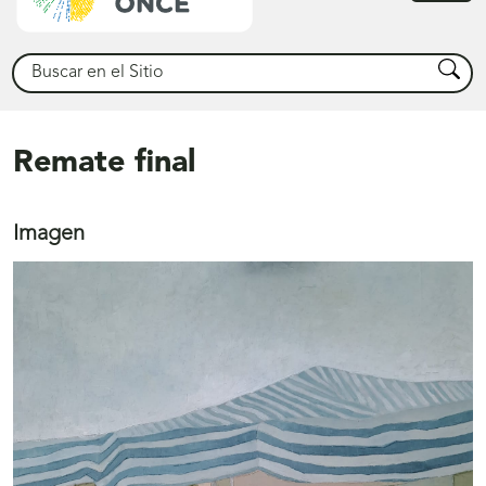
princ
Buscar
Busca
Remate final
Imagen