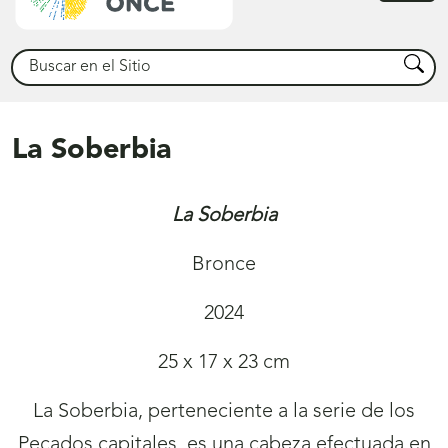
princ
Buscar
Busca
La Soberbia
La Soberbia
Bronce
2024
25 x 17 x 23 cm
La Soberbia, perteneciente a la serie de los
Pecados capitales, es una cabeza efectuada en