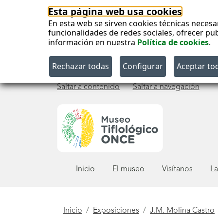
Esta página web usa cookies
En esta web se sirven cookies técnicas necesa
funcionalidades de redes sociales, ofrecer pu
información en nuestra
Política de cookies
.
Saltar a contenido
Saltar a navegación
Menú
Inicio
El museo
Visítanos
La
principal
Está
Inicio
Exposiciones
J.M. Molina Castro