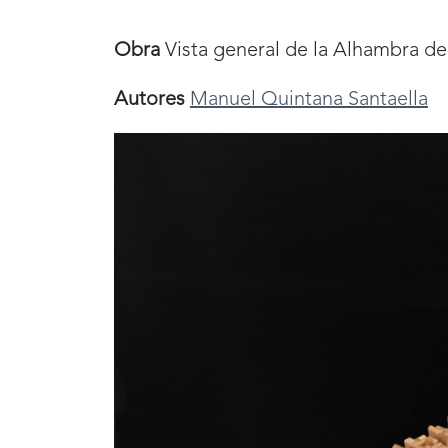
aquí
Obra
Vista general de la Alhambra d
Autores
Manuel Quintana Santaella