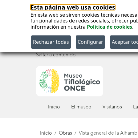
Esta página web usa cookies
En esta web se sirven cookies técnicas necesa
funcionalidades de redes sociales, ofrecer pu
información en nuestra
Política de cookies
.
Saltar a contenido
Menú
Inicio
El museo
Visítanos
La
principal
Está
Inicio
Obras
Vista general de la Alham