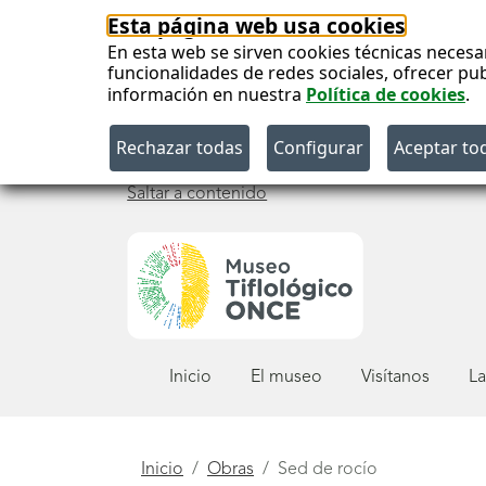
Esta página web usa cookies
En esta web se sirven cookies técnicas necesa
funcionalidades de redes sociales, ofrecer pu
información en nuestra
Política de cookies
.
Saltar a contenido
Menú
Inicio
El museo
Visítanos
La
principal
Está
Inicio
Obras
Sed de rocío