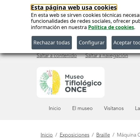
Esta página web usa cookies
En esta web se sirven cookies técnicas necesa
funcionalidades de redes sociales, ofrecer pu
información en nuestra
Política de cookies
.
Saltar a contenido
Saltar a navegación
Menú
Inicio
El museo
Visítanos
La
principal
Está
Inicio
Exposiciones
Braille
Máquina 