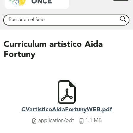
princ
Buscar
Busca
Curriculum artístico Aida
Fortuny
CVartisticoAidaFortunyWEB.pdf
application/pdf
1.1 MB