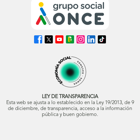
Síguenos
Síguenos
Síguenos
Síguenos
Síguenos
Síguenos
Síguenos
en
en
en
en
en
en
en
Facebook
X
Youtube
nuestro
Instagram
LinkedIn
TikTok
(se
(se
(se
Blog
(se
(se
(se
abrirá
abrirá
abrirá
ONCE
abrirá
abrirá
abrirá
en
en
en
(se
en
en
en
ventana
ventana
ventana
abrirá
ventana
ventana
ventana
nueva)
nueva)
nueva)
en
nueva)
nueva)
nueva)
ventana
nueva)
LEY DE TRANSPARENCIA
Esta web se ajusta a lo establecido en la Ley 19/2013, de 9
de diciembre, de transparencia, acceso a la información
pública y buen gobierno.