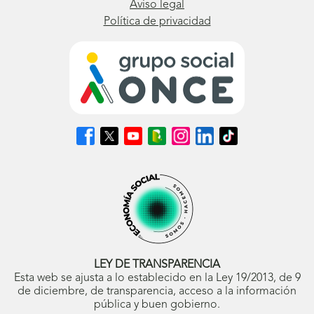
Aviso legal
Política de privacidad
Síguenos
Síguenos
Síguenos
Síguenos
Síguenos
Síguenos
Síguenos
en
en
en
en
en
en
en
Facebook
X
Youtube
nuestro
Instagram
LinkedIn
TikTok
(se
(se
(se
Blog
(se
(se
(se
abrirá
abrirá
abrirá
ONCE
abrirá
abrirá
abrirá
en
en
en
(se
en
en
en
ventana
ventana
ventana
abrirá
ventana
ventana
ventana
nueva)
nueva)
nueva)
en
nueva)
nueva)
nueva)
ventana
nueva)
LEY DE TRANSPARENCIA
Esta web se ajusta a lo establecido en la Ley 19/2013, de 9
de diciembre, de transparencia, acceso a la información
pública y buen gobierno.