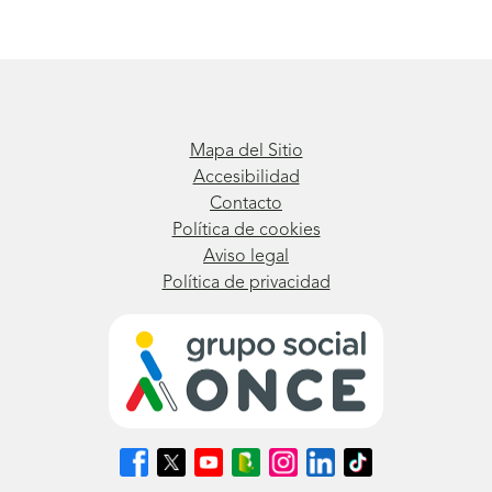
Mapa del Sitio
Accesibilidad
Contacto
Política de cookies
Aviso legal
Política de privacidad
Síguenos
Síguenos
Síguenos
Síguenos
Síguenos
Síguenos
Síguenos
en
en
en
en
en
en
en