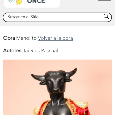
princ
Buscar
Busca
Obra
Manolito
Volver a la obra
Autores
Jai Rius Pascual