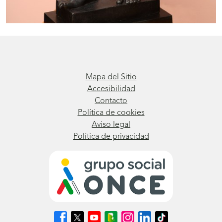
Mapa del Sitio
Accesibilidad
Contacto
Política de cookies
Aviso legal
Política de privacidad
Síguenos
Síguenos
Síguenos
Síguenos
Síguenos
Síguenos
Síguenos