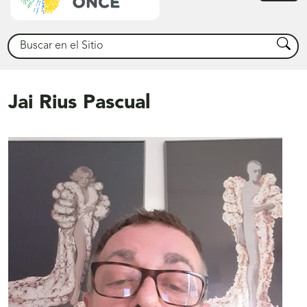
princ
Buscar
Busca
Jai Rius Pascual