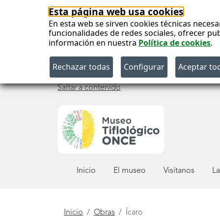
Esta página web usa cookies
En esta web se sirven cookies técnicas necesa
funcionalidades de redes sociales, ofrecer pu
información en nuestra
Política de cookies
.
Saltar a contenido
Menú
Inicio
El museo
Visítanos
La
principal
Está
Inicio
Obras
Ícaro