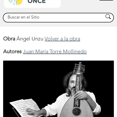
princ
Buscar
Busca
Obra
Ángel Unzu
Volver a la obra
Autores
Juan María Torre Mollinedo