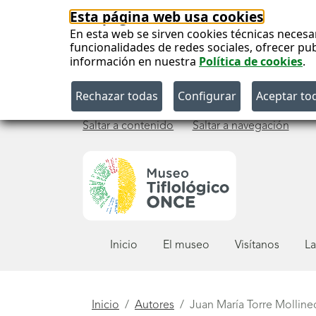
Esta página web usa cookies
En esta web se sirven cookies técnicas necesa
funcionalidades de redes sociales, ofrecer pu
información en nuestra
Política de cookies
.
Saltar a contenido
Saltar a navegación
Menú
Inicio
El museo
Visítanos
La
principal
Está
Inicio
Autores
Juan María Torre Mollin