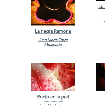
Lu
La negra Ramona
Juan María Torre
Mollinedo
Rocío en la piel