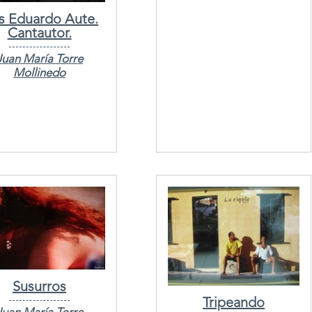
is Eduardo Aute.
Cantautor.
Juan María Torre
Mollinedo
Susurros
Tripeando