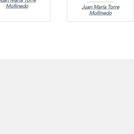
Juan María Torre
Mollinedo
Juan María Torre
Mollinedo