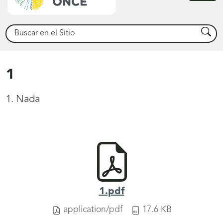
princ
Buscar
Busca
1
1. Nada
1.pdf
application/pdf
17.6 KB