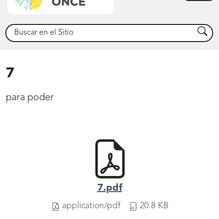
princ
Buscar
Busca
7
para poder
7.pdf
application/pdf
20.8 KB