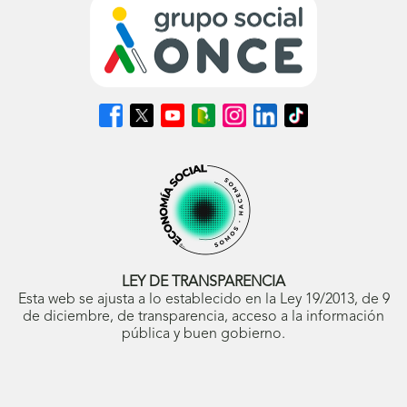
Síguenos
Síguenos
Síguenos
Síguenos
Síguenos
Síguenos
Síguenos
en
en
en
en
en
en
en
Facebook
X
Youtube
nuestro
Instagram
LinkedIn
TikTok
(se
(se
(se
Blog
(se
(se
(se
abrirá
abrirá
abrirá
ONCE
abrirá
abrirá
abrirá
en
en
en
(se
en
en
en
ventana
ventana
ventana
abrirá
ventana
ventana
ventana
nueva)
nueva)
nueva)
en
nueva)
nueva)
nueva)
ventana
nueva)
LEY DE TRANSPARENCIA
Esta web se ajusta a lo establecido en la Ley 19/2013, de 9
de diciembre, de transparencia, acceso a la información
pública y buen gobierno.