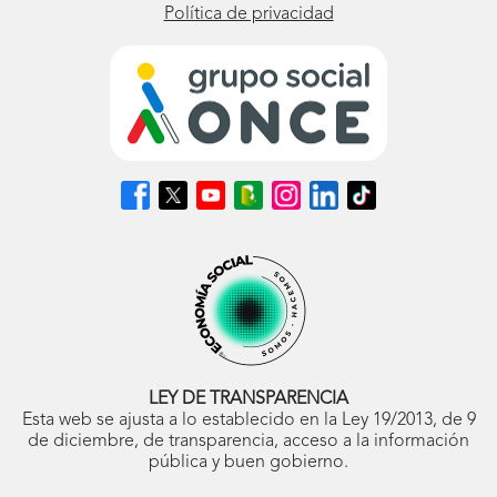
Política de privacidad
Síguenos
Síguenos
Síguenos
Síguenos
Síguenos
Síguenos
Síguenos
en
en
en
en
en
en
en
Facebook
X
Youtube
nuestro
Instagram
LinkedIn
TikTok
(se
(se
(se
Blog
(se
(se
(se
abrirá
abrirá
abrirá
ONCE
abrirá
abrirá
abrirá
en
en
en
(se
en
en
en
ventana
ventana
ventana
abrirá
ventana
ventana
ventana
nueva)
nueva)
nueva)
en
nueva)
nueva)
nueva)
ventana
nueva)
LEY DE TRANSPARENCIA
Esta web se ajusta a lo establecido en la Ley 19/2013, de 9
de diciembre, de transparencia, acceso a la información
pública y buen gobierno.