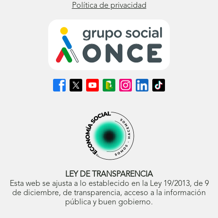
Política de privacidad
Síguenos
Síguenos
Síguenos
Síguenos
Síguenos
Síguenos
Síguenos
en
en
en
en
en
en
en
Facebook
X
Youtube
nuestro
Instagram
LinkedIn
TikTok
(se
(se
(se
Blog
(se
(se
(se
abrirá
abrirá
abrirá
ONCE
abrirá
abrirá
abrirá
en
en
en
(se
en
en
en
ventana
ventana
ventana
abrirá
ventana
ventana
ventana
nueva)
nueva)
nueva)
en
nueva)
nueva)
nueva)
ventana
nueva)
LEY DE TRANSPARENCIA
Esta web se ajusta a lo establecido en la Ley 19/2013, de 9
de diciembre, de transparencia, acceso a la información
pública y buen gobierno.