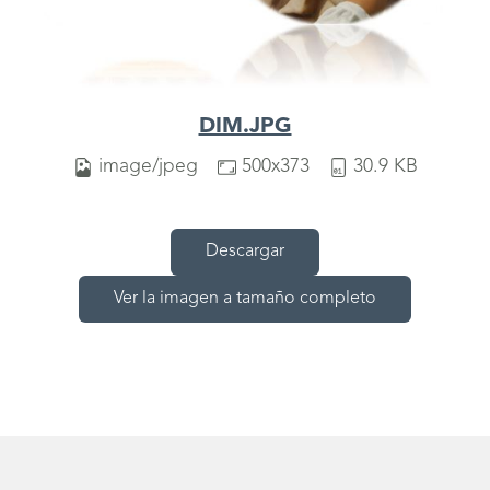
DIM.JPG
image/jpeg
500x373
30.9 KB
Descargar
Ver la imagen a tamaño completo