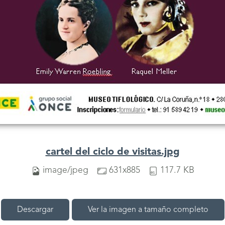
cartel del ciclo de visitas.jpg
image/jpeg
631x885
117.7 KB
Descargar
Ver la imagen a tamaño completo