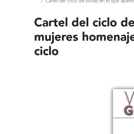
Cartel del ciclo de visitas en el que apa
aquí
Cartel del ciclo d
mujeres homenajea
ciclo