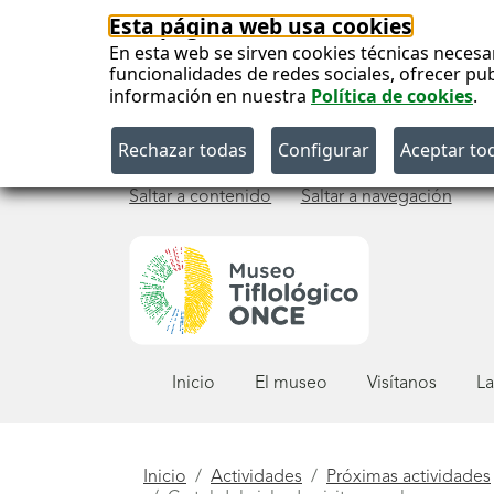
Esta página web usa cookies
En esta web se sirven cookies técnicas necesa
funcionalidades de redes sociales, ofrecer pu
información en nuestra
Política de cookies
.
Saltar a contenido
Saltar a navegación
Menú
Inicio
El museo
Visítanos
La
principal
Está
Inicio
Actividades
Próximas actividades