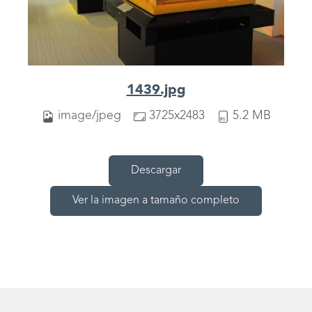
1439.jpg
image/jpeg
3725x2483
5.2 MB
Descargar
Ver la imagen a tamaño completo