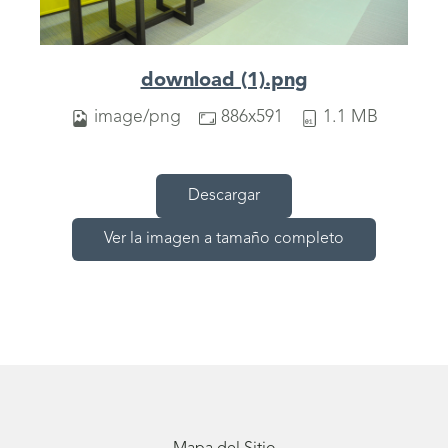
download (1).png
image/png
886x591
1.1 MB
Descargar
Ver la imagen a tamaño completo