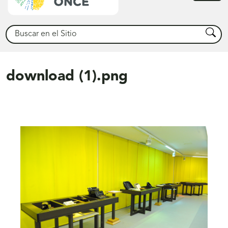
princ
Buscar
Busca
download (1).png