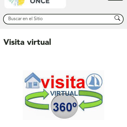
princ
Buscar
Busca
Visita virtual