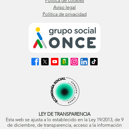
Política de cookies
Aviso legal
Política de privacidad
Síguenos
Síguenos
Síguenos
Síguenos
Síguenos
Síguenos
Síguenos
en
en
en
en
en
en
en
Facebook
X
Youtube
nuestro
Instagram
LinkedIn
TikTok
(se
(se
(se
Blog
(se
(se
(se
abrirá
abrirá
abrirá
ONCE
abrirá
abrirá
abrirá
en
en
en
(se
en
en
en
ventana
ventana
ventana
abrirá
ventana
ventana
ventana
nueva)
nueva)
nueva)
en
nueva)
nueva)
nueva)
ventana
nueva)
LEY DE TRANSPARENCIA
Esta web se ajusta a lo establecido en la Ley 19/2013, de 9
de diciembre, de transparencia, acceso a la información