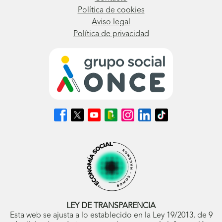
Política de cookies
Aviso legal
Política de privacidad
Síguenos
Síguenos
Síguenos
Síguenos
Síguenos
Síguenos
Síguenos
en
en
en
en
en
en
en
Facebook
X
Youtube
nuestro
Instagram
LinkedIn
TikTok
(se
(se
(se
Blog
(se
(se
(se
abrirá
abrirá
abrirá
ONCE
abrirá
abrirá
abrirá
en
en
en
(se
en
en
en
ventana
ventana
ventana
abrirá
ventana
ventana
ventana
nueva)
nueva)
nueva)
en
nueva)
nueva)
nueva)
ventana
nueva)
LEY DE TRANSPARENCIA
Esta web se ajusta a lo establecido en la Ley 19/2013, de 9