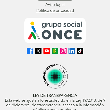
Aviso legal
Política de privacidad
Síguenos
Síguenos
Síguenos
Síguenos
Síguenos
Síguenos
Síguenos
en
en
en
en
en
en
en
Facebook
X
Youtube
nuestro
Instagram
LinkedIn
TikTok
(se
(se
(se
Blog
(se
(se
(se
abrirá
abrirá
abrirá
ONCE
abrirá
abrirá
abrirá
en
en
en
(se
en
en
en
ventana
ventana
ventana
abrirá
ventana
ventana
ventana
nueva)
nueva)
nueva)
en
nueva)
nueva)
nueva)
ventana
nueva)
LEY DE TRANSPARENCIA
Esta web se ajusta a lo establecido en la Ley 19/2013, de 9
de diciembre, de transparencia, acceso a la información