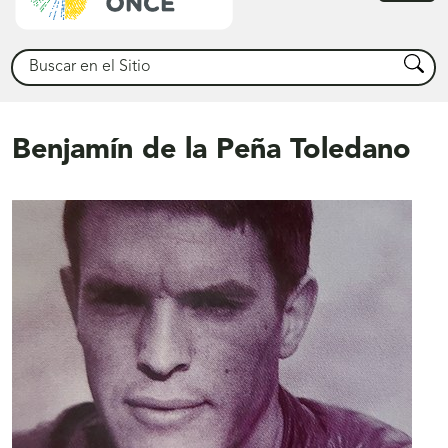
princ
Buscar
Busca
Benjamín de la Peña Toledano