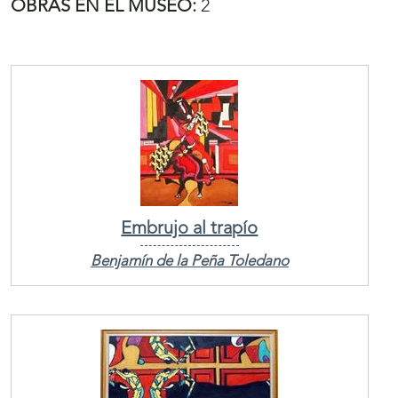
OBRAS EN EL MUSEO:
2
Embrujo al trapío
Benjamín de la Peña Toledano