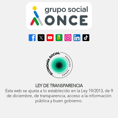
Síguenos
Síguenos
Síguenos
Síguenos
Síguenos
Síguenos
Síguenos
en
en
en
en
en
en
en
Facebook
X
Youtube
nuestro
Instagram
LinkedIn
TikTok
(se
(se
(se
Blog
(se
(se
(se
abrirá
abrirá
abrirá
ONCE
abrirá
abrirá
abrirá
en
en
en
(se
en
en
en
ventana
ventana
ventana
abrirá
ventana
ventana
ventana
nueva)
nueva)
nueva)
en
nueva)
nueva)
nueva)
ventana
nueva)
LEY DE TRANSPARENCIA
Esta web se ajusta a lo establecido en la Ley 19/2013, de 9
de diciembre, de transparencia, acceso a la información
pública y buen gobierno.