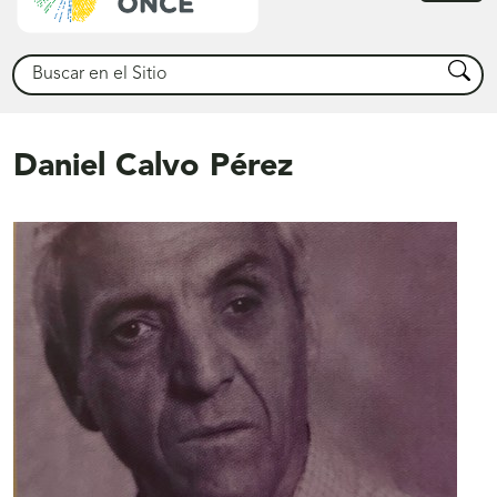
princ
Buscar
Busca
Daniel Calvo Pérez