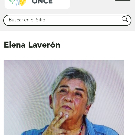
princ
Buscar
Busca
Elena Laverón