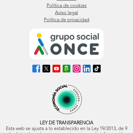
Política de cookies
Aviso legal
Política de privacidad
Síguenos
Síguenos
Síguenos
Síguenos
Síguenos
Síguenos
Síguenos
en
en
en
en
en
en
en
Facebook
X
Youtube
nuestro
Instagram
LinkedIn
TikTok
(se
(se
(se
Blog
(se
(se
(se
abrirá
abrirá
abrirá
ONCE
abrirá
abrirá
abrirá
en
en
en
(se
en
en
en
ventana
ventana
ventana
abrirá
ventana
ventana
ventana
nueva)
nueva)
nueva)
en
nueva)
nueva)
nueva)
ventana
nueva)
LEY DE TRANSPARENCIA
Esta web se ajusta a lo establecido en la Ley 19/2013, de 9