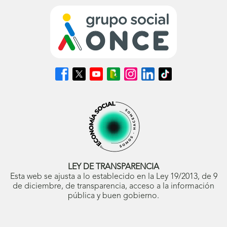
Síguenos
Síguenos
Síguenos
Síguenos
Síguenos
Síguenos
Síguenos
en
en
en
en
en
en
en
Facebook
X
Youtube
nuestro
Instagram
LinkedIn
TikTok
(se
(se
(se
Blog
(se
(se
(se
abrirá
abrirá
abrirá
ONCE
abrirá
abrirá
abrirá
en
en
en
(se
en
en
en
ventana
ventana
ventana
abrirá
ventana
ventana
ventana
nueva)
nueva)
nueva)
en
nueva)
nueva)
nueva)
ventana
nueva)
LEY DE TRANSPARENCIA
Esta web se ajusta a lo establecido en la Ley 19/2013, de 9
de diciembre, de transparencia, acceso a la información
pública y buen gobierno.