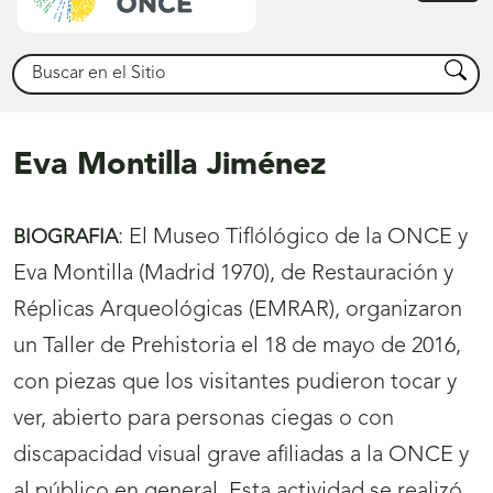
princ
Buscar
Busca
Eva Montilla Jiménez
:
El Museo Tiflólógico de la ONCE y
BIOGRAFIA
Eva Montilla (Madrid 1970), de Restauración y
Réplicas Arqueológicas (EMRAR), organizaron
un Taller de Prehistoria el 18 de mayo de 2016,
con piezas que los visitantes pudieron tocar y
ver, abierto para personas ciegas o con
discapacidad visual grave afiliadas a la ONCE y
al público en general. Esta actividad se realizó